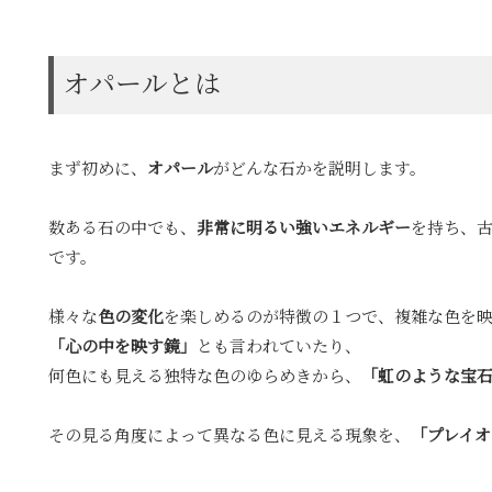
オパールとは
まず初めに、
オパール
がどんな石かを説明します。
数ある石の中でも、
非常に明るい強いエネルギー
を持ち、
です。
様々な
色の変化
を楽しめるのが特徴の１つで、複雑な色を
「心の中を映す鏡」
とも言われていたり、
何色にも見える独特な色のゆらめきから、
「虹のような宝
その見る角度によって異なる色に見える現象を、
「プレイ