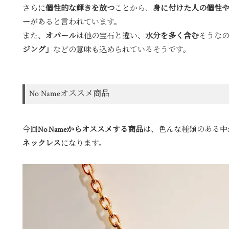
さらに
個性的な輝きを放つ
ことから、
身に付けた人の個性
ー
があると言われています。
また、
オパール
は他の宝石と違い、
水分を多く含む
そうな
ジング」
などの意味も込められているそうです。
No Nameオススメ商品
今回
No Nameからオススメする商品
は、色んな種類のある中
ネックレス
になります。