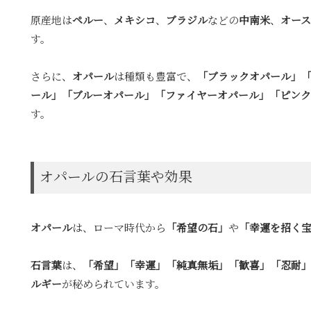
原産地は
ペルー
、
メキシコ
、
ブラジル
などの
中南米
、
オー
す。
さらに、
オパール
は種類も豊富で、
「ブラックオパール」
ール」「ブルーオパール」「ファイヤーオパール」「ピン
す。
オパールの石言葉や効果
オパール
は、ローマ時代から
「希望の石」
や
「幸運を招く
石言葉
は、
「希望」「幸運」「純真無垢」「歓喜」「忍耐
ルギー
が秘められています。