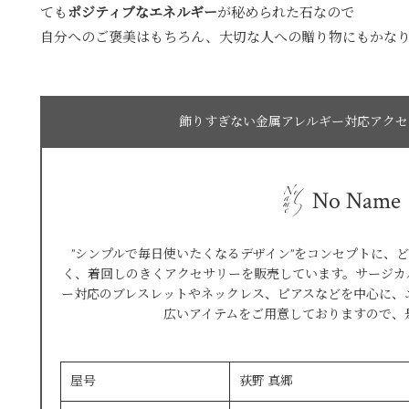
ても
ポジティブなエネルギー
が秘められた石なので
自分へのご褒美はもちろん、大切な人への贈り物にもかな
飾りすぎない金属アレルギー対応アクセサリー
No Name
”シンプルで毎日使いたくなるデザイン”をコンセプトに、
く、着回しのきくアクセサリーを販売しています。サージカ
ー対応のブレスレットやネックレス、ピアスなどを中心に、
広いアイテムをご用意しておりますので、
屋号
荻野 真郷