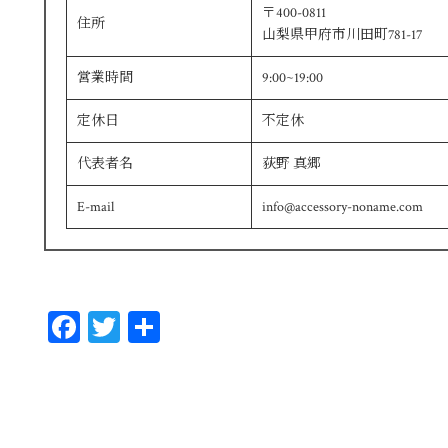
〒400-0811
住所
山梨県甲府市川田町781-17
営業時間
9:00~19:00
定休日
不定休
代表者名
荻野 真郷
E-mail
info@accessory-noname.com
Fa
T
共
ce
wi
有
bo
tt
ok
er