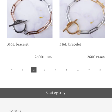
316L bracelet
316L bracelet
2600
2600
円
円
(税込)
(税込)
«
»
1
2
3
4
5
...
8
Category