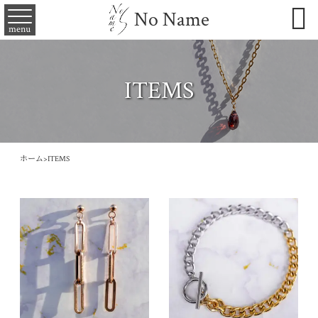

No Name
menu
ITEMS
ホーム
>
ITEMS