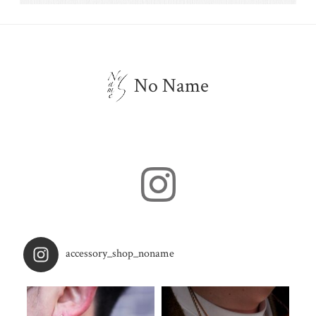
No Name
accessory_shop_noname