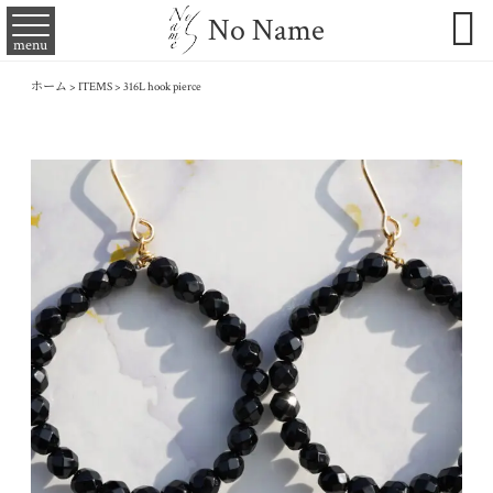

No Name
menu
ホーム
>
ITEMS
>
316L hook pierce