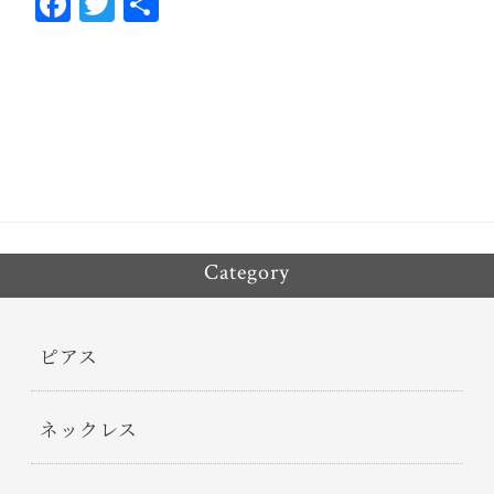
Fa
T
共
ce
wi
有
bo
tt
ok
er
Category
ピアス
ネックレス