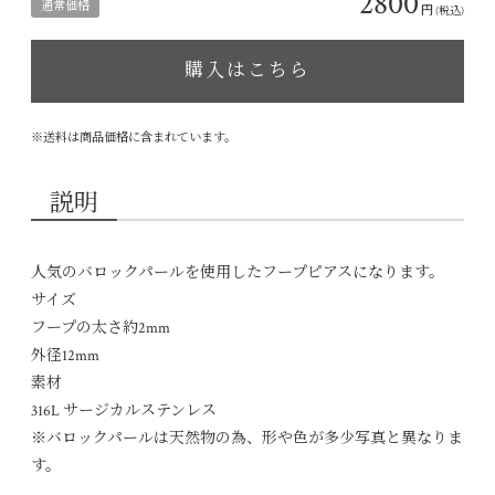
2800
通常価格
円
(税込)
購入はこちら
※送料は商品価格に含まれています。
説明
人気のバロックパールを使用したフープピアスになります。
サイズ
フープの太さ約2mm
外径12mm
素材
316L サージカルステンレス
※バロックパールは天然物の為、形や色が多少写真と異なりま
す。