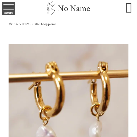

No Name
menu
ホーム
>
ITEMS
>
316L hoop pierce