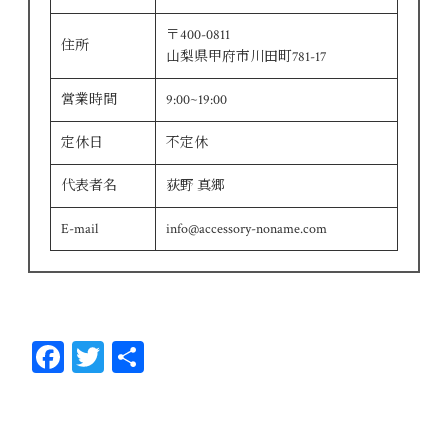
〒400-0811
住所
山梨県甲府市川田町781-17
営業時間
9:00~19:00
定休日
不定休
代表者名
荻野 真郷
E-mail
info@accessory-noname.com
Fa
T
共
ce
wi
有
bo
tt